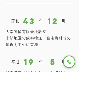
43
12
昭和
年
月
大幸運輸有限会社設立
中部地区で飲料輸送・住宅資材等の
輸送を中心に業務
19
5
​平成
年
月
代表者交代にともない、社名変更・
所在地変更