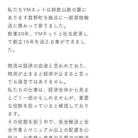
私たちYMネットは鈴鹿山脈の麓に
あります菰野町を拠点に一般貨物輸
送に携わって参りました。
創業30年、YMネットと社名変更し
て創立15年を迎える事ができまし
た。
物流は経済の血液と言われており、
物流が止まると経済が止まると言っ
ても過言ではありません。
私たちの仕事は、経済全体から見る
とごく一部かもしれませんが、重要
な役割を担っていると確信しており
ます。
その役割を担う中で、安全輸送と安
全作業とマニュアル以上の配慮を心
掛け、お客様へ最高の品質での輸送